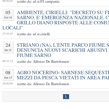
00:56:05
scritto da: uf.st.FI campania
AMBIENTE, CIRIELLI: "DECRETO SU 
05
SARNO. E' EMERGENZA NAZIONALE. 
Oct 18
GRILLO DIANO RISPOSTE ALLE COMU
LOCALI"
15:16:10
scritto da: uf.st.cirielli
STRIANO (NA), L'ENTE PARCO FIUME
24
DENUNCIA NUOVI SCARICHI ABUSIVI
Jul 15
FIUME SARNO
00:31:33
scritto da: Alfonso De Bartolomeis
AGRO NOCERINO- SARNESE:SEQUEST
08
MEZZI DA PESCA VIETATI IN AREA P
Jun 15
20:46:00
scritto da: Alfonso De Bartolomeis
1