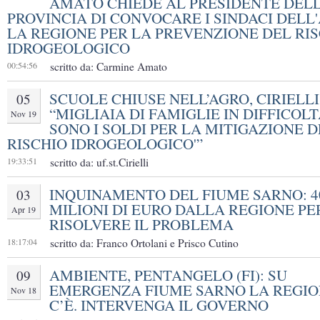
AMATO CHIEDE AL PRESIDENTE DEL
PROVINCIA DI CONVOCARE I SINDACI DELL
LA REGIONE PER LA PREVENZIONE DEL RI
IDROGEOLOGICO
00:54:56
scritto da: Carmine Amato
SCUOLE CHIUSE NELL’AGRO, CIRIELLI 
05
“MIGLIAIA DI FAMIGLIE IN DIFFICOLT
Nov 19
SONO I SOLDI PER LA MITIGAZIONE 
RISCHIO IDROGEOLOGICO'”
19:33:51
scritto da: uf.st.Cirielli
INQUINAMENTO DEL FIUME SARNO: 4
03
MILIONI DI EURO DALLA REGIONE PE
Apr 19
RISOLVERE IL PROBLEMA
18:17:04
scritto da: Franco Ortolani e Prisco Cutino
AMBIENTE, PENTANGELO (FI): SU
09
EMERGENZA FIUME SARNO LA REGI
Nov 18
C’È. INTERVENGA IL GOVERNO