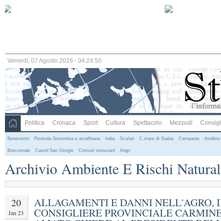
Venerdí, 07 Agosto 2026 - 04:24:51
Politica
Cronaca
Sport
Cultura
Spettacolo
Mezzodì
Consigli
Benevento
Penisola Sorrentina e amalfitana
Italia
Scafati
C.mare di Stabia
Campania
Avellino
Boscoreale
Castel San Giorgio
Comuni vesuviani
Angri
Archivio Ambiente E Rischi Natural
ALLAGAMENTI E DANNI NELL'AGRO, I
20
CONSIGLIERE PROVINCIALE CARMIN
Jan 23