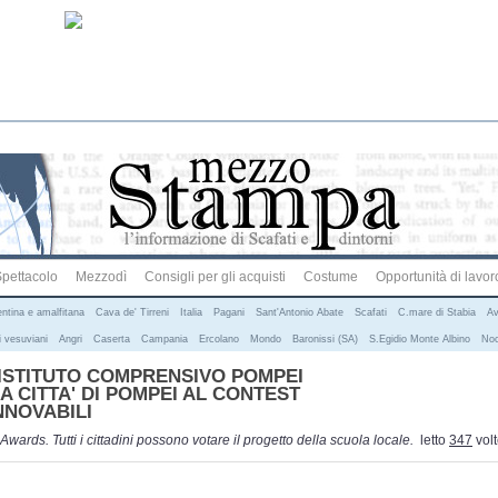
pettacolo
Mezzodì
Consigli per gli acquisti
Costume
Opportunità di lavor
entina e amalfitana
Cava de' Tirreni
Italia
Pagani
Sant'Antonio Abate
Scafati
C.mare di Stabia
Av
 vesuviani
Angri
Caserta
Campania
Ercolano
Mondo
Baronissi (SA)
S.Egidio Monte Albino
Noc
'ISTITUTO COMPRENSIVO POMPEI
 CITTA' DI POMPEI AL CONTEST
NNOVABILI
ards. Tutti i cittadini possono votare il progetto della scuola locale.
letto
347
vol