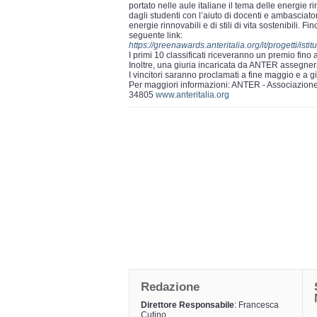
portato nelle aule italiane il tema delle energie 
dagli studenti con l’aiuto di docenti e ambasciator
energie rinnovabili e di stili di vita sostenibili. F
seguente link:
https://greenawards.anteritalia.org/it/progetti/
I primi 10 classificati riceveranno un premio fino
Inoltre, una giuria incaricata da ANTER assegnerà 
I vincitori saranno proclamati a fine maggio e a g
Per maggiori informazioni: ANTER - Associazion
34805
www.anteritalia.org
Redazione
Direttore Responsabile
: Francesca
Cutino