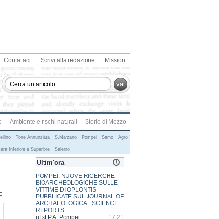
Contattaci
Scrivi alla redazione
Mission
vai
o
Ambiente e rischi naturali
Storie di Mezzo
ellino
Torre Annunziata
S.Marzano
Pompei
Sarno
Agro
era Inferiore e Superiore
Salerno
Ultim'ora
MISS SUD 2026 AL VIA: DA
CORLETO MONFORTE IL TOUR
CHE CONDURRÀ ALLA FINALE
te
DI ROCCADASPIDE
SILVIA DE CESARE
15:25
ECSTATIC POMPEII, LA CITTA'