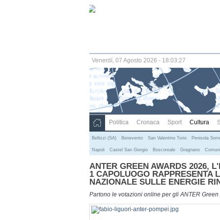
Venerdí, 07 Agosto 2026 - 18:03:28
Politica
Cronaca
Sport
Cultura
S
Bellizzi (SA)
Benevento
San Valentino Torio
Penisola Sorr
Napoli
Castel San Giorgio
Boscoreale
Gragnano
Comuni
ANTER GREEN AWARDS 2026, L
1 CAPOLUOGO RAPPRESENTA LA
NAZIONALE SULLE ENERGIE RI
Partono le votazioni online per gli ANTER Green Aw