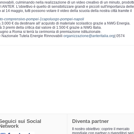
rinnovabili, culminando nella realizzazione di un video creativo di un minuto, prodott
i ANTER. L'obiettivo è quello di sensibilizzare grandi e piccoli sull'importanza delle
ino al 14 maggio, tutti possono votare il video della scuola della nostra città tramite il
istituto-comprensivo-pompei-1capoluogo-pompei-napoli
 a 3.000 € da destinare all' acquisto di materiale scolastico grazie a NWG Energia.
3 premi della critica dal valore di 1.500 € grazie a NWG Italia.
iugno a Roma si terrà la cerimonia di premiazione istituzionale.
e Nazionale Tutela Energie Rinnovabili
organizzazione@anteritalia.org
| 0574
Seguici sui Social
Diventa partner
Network
Il nostro obiettivo: coprire il mercato
mondiale con partner o rivenditori seri